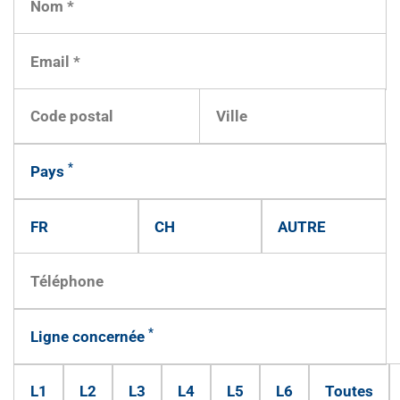
*
Pays
FR
CH
AUTRE
*
Ligne concernée
L1
L2
L3
L4
L5
L6
Toutes