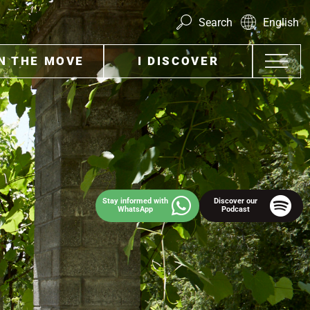
Search
English
ON THE MOVE
I DISCOVER
Stay informed with
Discover our
WhatsApp
Podcast