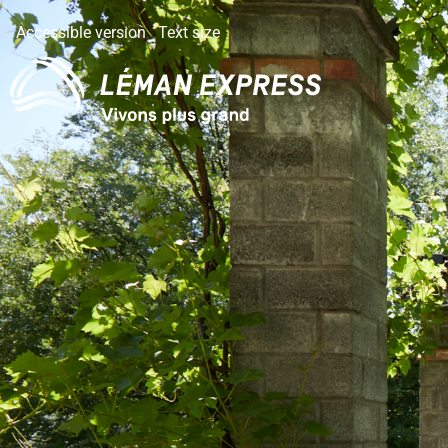
Accessible version
Text size