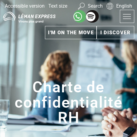
Accessible version
Text size
Search
English
I'M ON THE MOVE
I DISCOVER
Charte de
confidentialité
RH