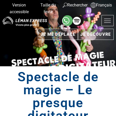
Version
Taille du
Rechercher
Français
accessible
texte
JE ME DÉPLACE
JE DÉCOUVRE
Spectacle de
magie – Le
presque
digitateur