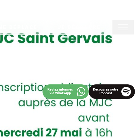
Rechercher
Français
ME DÉPLACE
JE DÉCOUVRE
Restez informés
Découvrez notre
via WhatsApp
Podcast