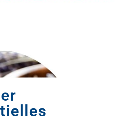
ier
tielles