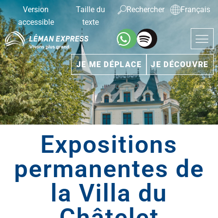
Version
Taille du
Rechercher
Français
accessible
texte
JE ME DÉPLACE
JE DÉCOUVRE
Expositions
permanentes de
la Villa du
Châtelet