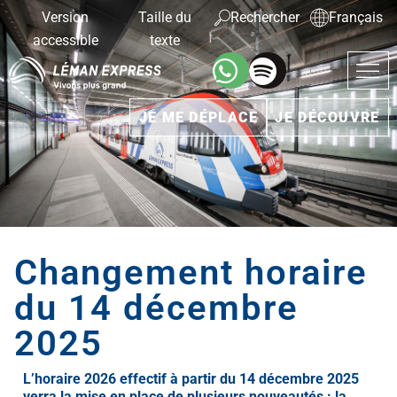
Version
Taille du
Rechercher
Français
accessible
texte
JE ME DÉPLACE
JE DÉCOUVRE
Changement horaire
du 14 décembre
2025
L’horaire 2026 effectif à partir du 14 décembre 2025
verra la mise en place de plusieurs nouveautés : la