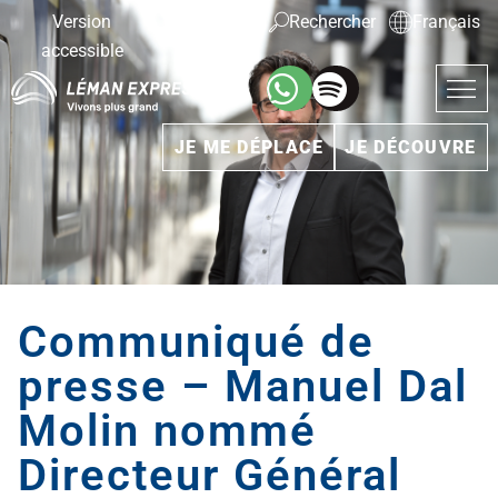
Version
Taille du
Rechercher
Français
accessible
texte
JE ME DÉPLACE
JE DÉCOUVRE
Communiqué de
presse – Manuel Dal
Molin nommé
Directeur Général