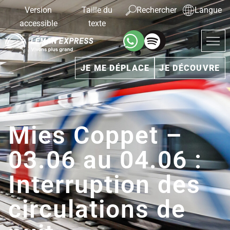
Version
Taille du
Rechercher
Langue
accessible
texte
JE ME DÉPLACE
JE DÉCOUVRE
Mies Coppet –
03.06 au 04.06 :
Interruption des
circulations de