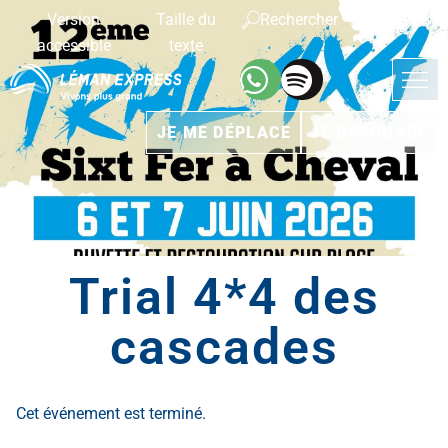
Version
Taille du
Rechercher
Français
accessible
texte
JE ME DÉPLACE
JE DÉCOUVRE
Trial 4*4 des
cascades
Cet événement est terminé.