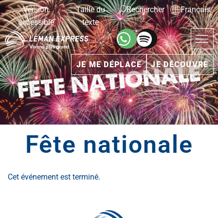
Version
Taille du
Rechercher
Français
accessible
texte
JE ME DÉPLACE
JE DÉCOUVRE
Fête nationale
Cet événement est terminé.