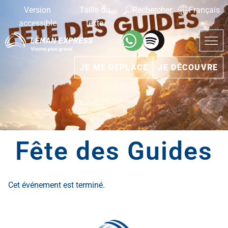
Version
Taille du
Rechercher
Français
accessible
texte
JE ME DÉPLACE
JE DÉCOUVRE
Fête des Guides
Cet événement est terminé.