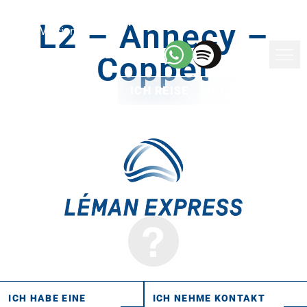
Barrierefreie
Suchen
Deutsch
Textgröße
L2 – Annecy –
Version
Coppet
ICH REISE
ICH ENTDECKE
ICH HABE EINE
ICH NEHME KONTAKT