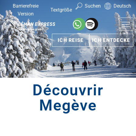
Barrierefreie
Suchen
Deutsch
Textgröße
Version
ICH REISE
ICH ENTDECKE
Découvrir
Megève