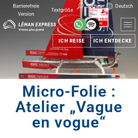
Barrierefreie
Suchen
Deutsch
Textgröße
Version
ICH REISE
ICH ENTDECKE
Micro-Folie :
Atelier „Vague
en vogue“