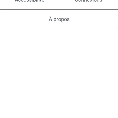
À propos
29.08.2026
Concert classique : Giuseppina !
Collonges-sous-Salève - France
Guiseppina ! vous propose un concert classique (Mozart, Telemann,
Vivaldi, Verdi)