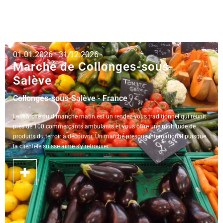
01.01.2026 - 31.12.2026
Marché de Collonges-sous-
Salève
Collonges-sous-Salève - France
Le marché du dimanche matin est un rendez-vous traditionnel qui réunit
près de 100 commerçants ambulants et vous offre une multitude de
produits du terroir à découvrir. Un marché presque international puisque
la clientèle suisse aime s'y retrouver.