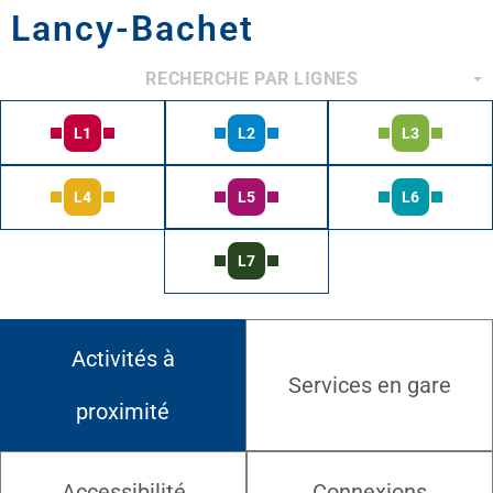
Lancy-Bachet
RECHERCHE PAR LIGNES
L1
L2
L3
L4
L5
L6
L7
Activités à
Services en gare
proximité
Accessibilité
Connexions