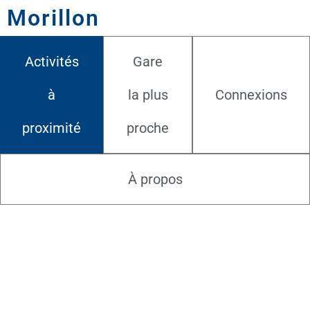
Morillon
Activités
Gare
à
la plus
Connexions
proximité
proche
À propos
07.08.2026
Cours de pilate au restaurant le K
Les Carroz-d'Arâches - France
Cours de pilate - 30€ incluant le cours de pilate, la montée en télécabine