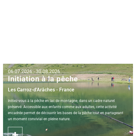
06.07.2026 - 30.08.2026
Initiation à la pêche
Les Carroz-d'Arâches - France
Initiez-vous à la pêche en lac de montagne, dans un cadre naturel
préservé. Accessible aux enfants comme aux adultes, cette activité
encadrée permet de découvrir les bases de la pêche tout en partageant
un moment convivial en pleine nature.