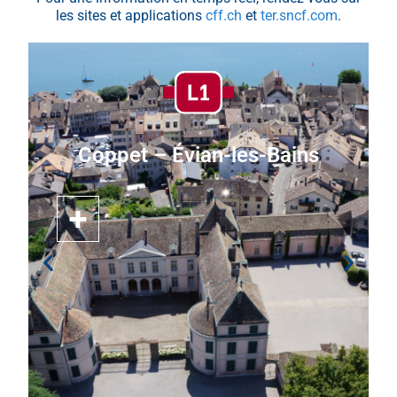
les sites et applications
cff.ch
et
ter.sncf.com
.
Coppet – Évian-les-Bains
Coppet – Évian-les-Bains