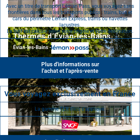
Avec un titre de transport Léman Pass, vous voyagez sans
frontières dans tous les transports publics : trains, bus et
cars du périmètre Léman Express, trams ou navettes
lacustres.
Le tarif est calculé selon votre origine et votre destination.
Plus d'informations sur
l'achat et l'après-vente
Vous voyagez exclusivement en France
La gamme TER illico s’applique.