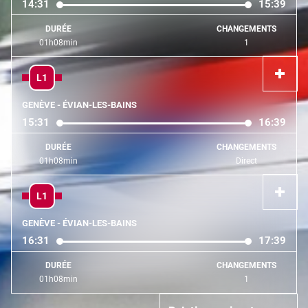
14:31
15:39
DURÉE
CHANGEMENTS
01h08min
1
L1
GENÈVE - ÉVIAN-LES-BAINS
15:31
16:39
DURÉE
CHANGEMENTS
01h08min
Direct
L1
GENÈVE - ÉVIAN-LES-BAINS
16:31
17:39
DURÉE
CHANGEMENTS
01h08min
1