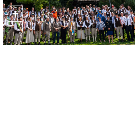
11.08.2026
Ciné plein air – Un p’tit truc en
plus
Saint-Gervais-les-Bains - France
Profitez d’une soirée cinéma en plein air au parc thermal et découvrez Un
p’tit truc en plus, une comédie touchante et pleine de bonne humeur qui
célèbre la différence et le vivre-ensemble. Une petite buvette et
restauration vous sera servi par l'UCA