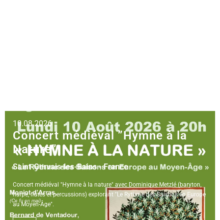
promenade du Mont-Blanc.
10.08.2026
Concert médiéval ”Hymne à la
Nature”
Saint-Gervais-les-Bains - France
Concert médiéval "Hymne à la nature" avec Dominique Metzlé (baryton,
harpe, flûtes et percussions) explorant "Le Rythme des Saisons en Europe
au Moyen-Âge".