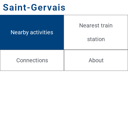
Saint-Gervais
Nearest train
Nearby activities
station
Connections
About
08.08.2026
Vernissage de l’exposition photo
– Mariée avec la vie
Saint-Gervais-les-Bains - France
Le vernissage de Mariée avec la Vie marque l'ouverture d'une exposition
photographique itinérante de Sarah Déchosal, présentée sur la