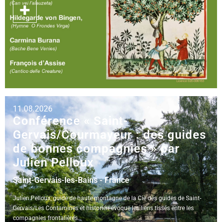
11.08.2026
Conférence « Saint-
Gervais/Courmayeur : des guides
de bonnes compagnies » par
Julien Pelloux
Saint-Gervais-les-Bains - France
Julien Pelloux, guide de haute montagne de la Cie des guides de Saint-
Gervais/Les Contamines et historien évoque les liens tissés entre les
compagnies frontalières.