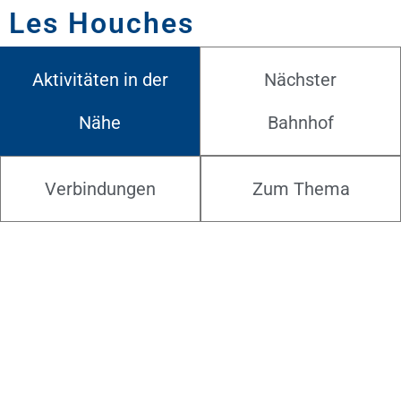
Les Houches
Aktivitäten in der
Nächster
Nähe
Bahnhof
Verbindungen
Zum Thema
14.08.2026
Fête des Guides aux Gaillands
Chamonix-Mont-Blanc - France
▪ 10h - 17h - Animations verticales et randonnées gratuites. Parcours
SteelRace (payant). ▪ 14h30 - 20h30 - DJ Duo Kritikalat pour vous «
ambiancer » Créée en 1924, dans le but d'alimenter financièrement la
Caisse de secours des Guides