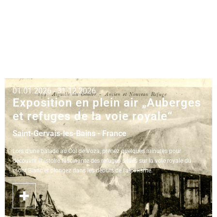
01.01.2026 - 31.12.2026
Exposition en plein air „Auberges
et refuges de la voie royale“
Saint-Gervais-les-Bains - France
Lors d'une balade au Col de Voza, prenez quelques minutes pour
découvrir l'histoire fascinante des refuges situés sur la voie royale du
mont Blanc et plongez dans les débuts de l'alpinisme.