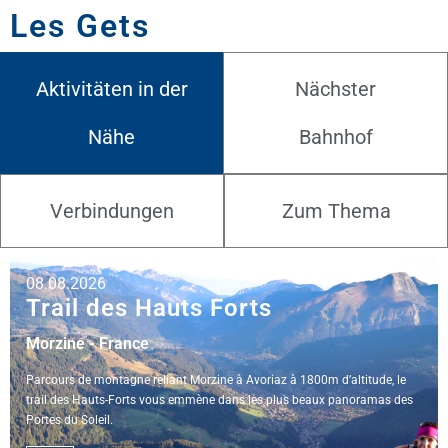
Les Gets
Aktivitäten in der
Nächster
Nähe
Bahnhof
Verbindungen
Zum Thema
08.08.2026
Trail des Hauts Forts
Morzine - France
Parcours de montagne reliant Morzine à Avoriaz à 1800m d’altitude, le
trail des Hauts-Forts vous emmène dans les plus beaux panoramas des
Portes du Soleil.