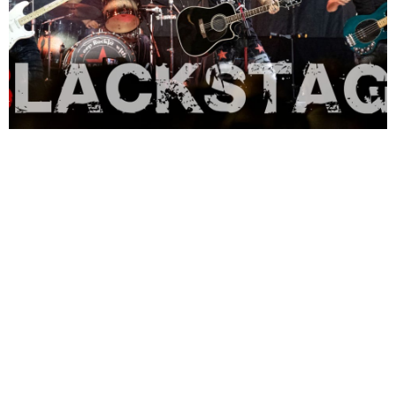
11.08.2026
Guignol à Morzine : Un spectacle
familiale traditionnel
Morzine - France
Morzine accueille Guignol Pour la Première fois. Les Marionnettes
Lyonnaises installent leur chapiteau pour proposer un spectacle de
marionnettes traditionnel mettant en scène le célèbre Guignol et ses
nouvelles aventures.