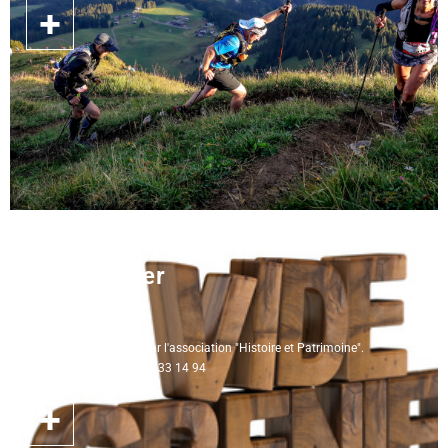
09.08.2026
vide grenier
Morzine - France
Vide grenier organisé par l'association "Histoire et Patrimoine".
Renseignements : 06 32 33 14 94